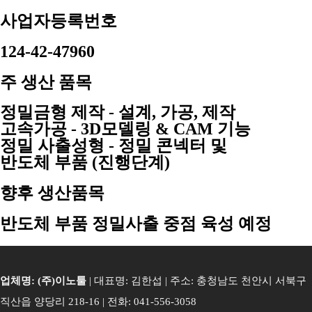
사업자등록번호
124-42-47960
주 생산 품목
정밀금형 제작 - 설계, 가공, 제작
고속가공 - 3D모델링 & CAM 기능
정밀 사출성형 - 정밀 콘넥터 및
반도체 부품 (진행단계)
향후 생산품목
반도체 부품 정밀사출 중점 육성 예정
업체명: (주)이노툴
| 대표명: 김한섭 | 주소: 충청남도 천안시 서북구
직산읍 양당리 218-16 | 전화: 041-556-3058