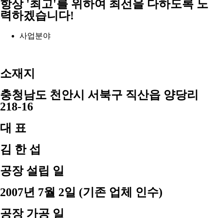
항상 '최고'를 위하여 최선을 다하도록 노
력하겠습니다!
사업분야
소재지
충청남도 천안시 서북구 직산읍 양당리
218-16
대 표
김 한 섭
공장 설립 일
2007년 7월 2일 (기존 업체 인수)
공장 가공 일